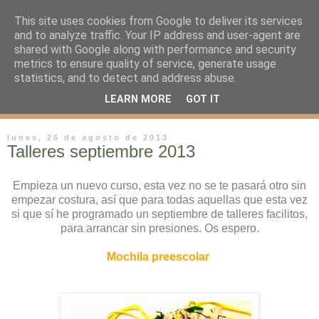
This site uses cookies from Google to deliver its services
and to analyze traffic. Your IP address and user-agent are
shared with Google along with performance and security
metrics to ensure quality of service, generate usage
statistics, and to detect and address abuse.
LEARN MORE
GOT IT
lunes, 26 de agosto de 2013
Talleres septiembre 2013
Empieza un nuevo curso, esta vez no se te pasará otro sin
empezar costura, así que para todas aquellas que esta vez
si que sí he programado un septiembre de talleres facilitos,
para arrancar sin presiones. Os espero.
Mochila preescolar