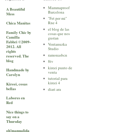
Mammaproof
A Beautiful
Barcelona
Mess
"Fet per mi"
Chica Manitas
Rne 4
el blog de las
Family Chic by
cosas que nos
Camilla
gustan
Fabbri ©2009-
Ventanuzka
2012. All
Studio
rights
ramonasbcn
reserved. The
blog
8tv
kireei punto de
Handmade by
venta
Carolyn
tutorial para
kireei 4
Kireei, cosas
bellas
diari ara
Labores en
Red
Nice things to
say on a
Thursday
oh!manualida