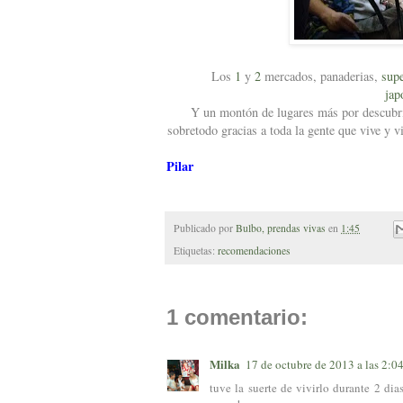
Los
1
y
2
mercados, panaderias,
sup
jap
Y un montón de lugares más por descubrir
sobretodo gracias a toda la gente que vive y vi
Pilar
Publicado por
Bulbo, prendas vivas
en
1:45
Etiquetas:
recomendaciones
1 comentario:
Milka
17 de octubre de 2013 a las 2:0
tuve la suerte de vivirlo durante 2 dia