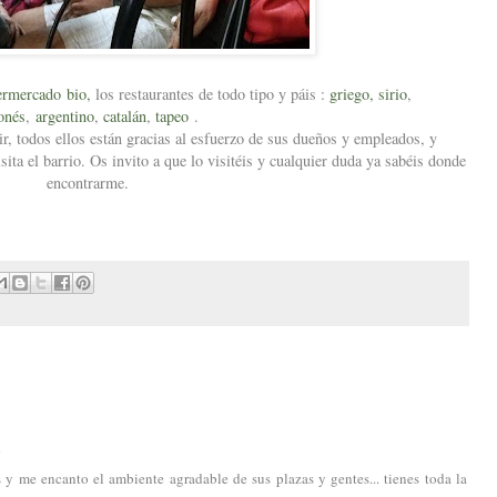
ermercado bio,
los restaurantes de todo tipo y páis :
griego,
sirio
,
onés
,
argentino
,
catalán
,
tapeo
.
, todos ellos están gracias al esfuerzo de sus dueños y empleados, y
sita el barrio. Os invito a que lo visitéis y cualquier duda ya sabéis donde
encontrarme.
4
s y me encanto el ambiente agradable de sus plazas y gentes... tienes toda la