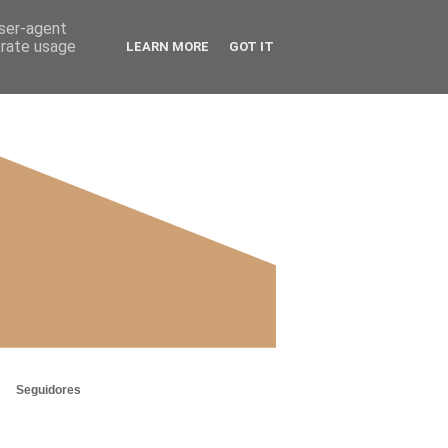
user-agent
erate usage
LEARN MORE
GOT IT
Seguidores